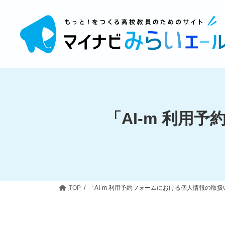
コ
ナ
ン
ビ
テ
ゲ
ン
ー
ツ
シ
へ
ョ
ス
ン
キ
に
ッ
移
プ
動
「AI-m 利
TOP
「AI-m 利用予約フォームにおける個人情報の取