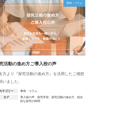
事例・コラム
究活動の進め方ご導入校の声
生方より『探究活動の進め方』を活用したご感想
伺いました。
カテゴリー
事例・コラム
タグ
導入校の声
、
探究学習
、
探究活動の進め方
、
総合
的な探究の時間