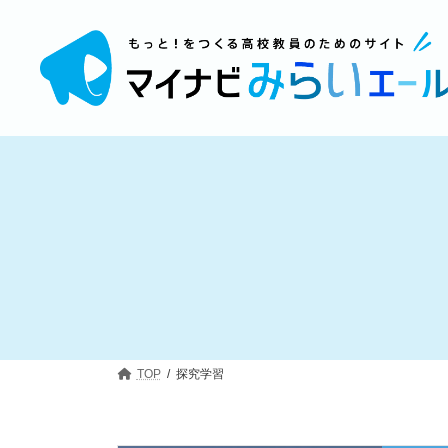
コ
ナ
ン
ビ
テ
ゲ
ン
ー
ツ
シ
へ
ョ
ス
ン
キ
に
ッ
移
プ
動
TOP
探究学習