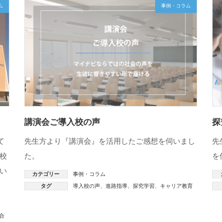
ム
事例・コラム
講演会ご導入校の声
探
て
先生方より『講演会』を活用したご感想を伺いまし
先
校
た。
を
い
カテゴリー
事例・コラム
タグ
導入校の声
、
進路指導
、
探究学習
、
キャリア教育
合