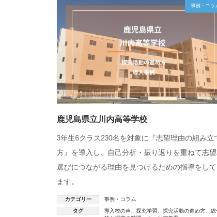
事例・コラ
鹿児島県立川内高等学校
3年生6クラス230名を対象に『志望理由の組み立
方』を導入し、自己分析・振り返りを重ねて志望
選びにつながる理由を見つけるための指導をして
ます。
カテゴリー
事例・コラム
タグ
導入校の声
、
探究学習
、
探究活動の進め方
、
総