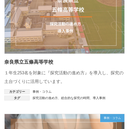
奈良県立五條高等学校
１年生253名を対象に『探究活動の進め方』を導入し、探究の
土台づくりに活用しています。
カテゴリー
事例・コラム
タグ
探究活動の進め方
、
総合的な探究の時間
、
導入事例
事例・コラム