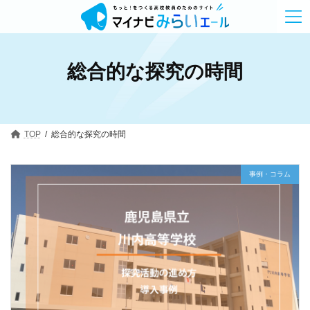
コ
ナ
ン
ビ
テ
ゲ
ン
ー
ツ
シ
総合的な探究の時間
へ
ョ
ス
ン
キ
に
ッ
移
プ
動
TOP
総合的な探究の時間
事例・コラム