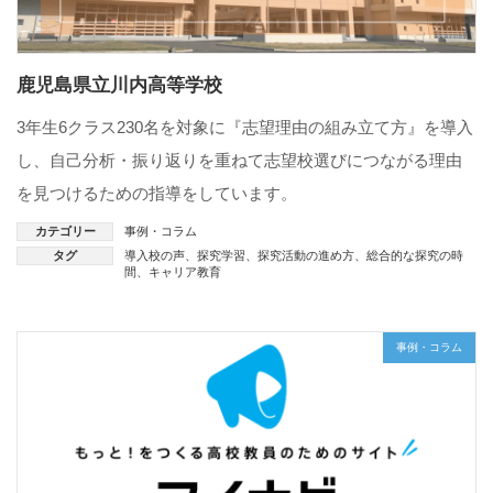
鹿児島県立川内高等学校
3年生6クラス230名を対象に『志望理由の組み立て方』を導入
し、自己分析・振り返りを重ねて志望校選びにつながる理由
を見つけるための指導をしています。
カテゴリー
事例・コラム
タグ
導入校の声
、
探究学習
、
探究活動の進め方
、
総合的な探究の時
間
、
キャリア教育
事例・コラム