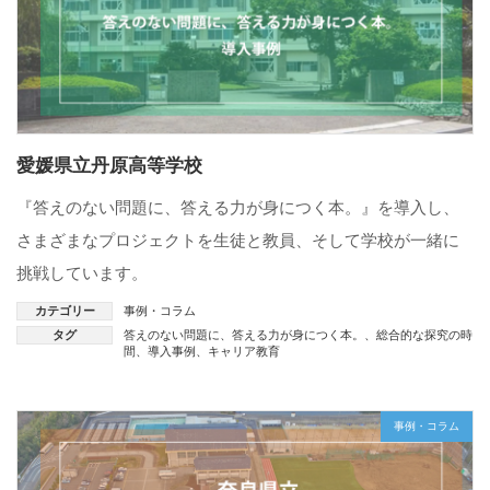
愛媛県立丹原高等学校
『答えのない問題に、答える力が身につく本。』を導入し、
さまざまなプロジェクトを生徒と教員、そして学校が一緒に
挑戦しています。
カテゴリー
事例・コラム
タグ
答えのない問題に、答える力が身につく本。
、
総合的な探究の時
間
、
導入事例
、
キャリア教育
事例・コラム