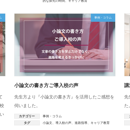
的な探究の時間
、
キャリア教育
ム
事例・コラム
小論文の書き方ご導入校の声
講
て
先生方より『小論文の書き方』を活用したご感想を
先
校
伺いました。
た
い
カテゴリー
事例・コラム
タグ
小論文
、
導入校の声
、
進路指導
、
キャリア教育