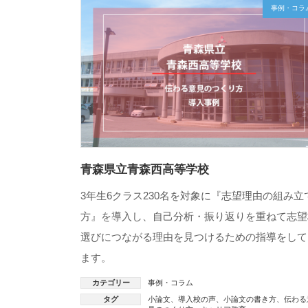
事例・コラ
青森県立青森西高等学校
3年生6クラス230名を対象に『志望理由の組み立
方』を導入し、自己分析・振り返りを重ねて志望
選びにつながる理由を見つけるための指導をして
ます。
カテゴリー
事例・コラム
タグ
小論文
、
導入校の声
、
小論文の書き方
、
伝わる