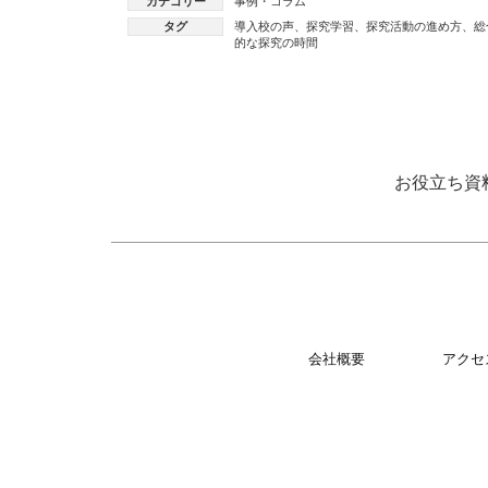
カテゴリー
事例・コラム
タグ
導入校の声
、
探究学習
、
探究活動の進め方
、
総
的な探究の時間
お役立ち資
会社概要
アクセ