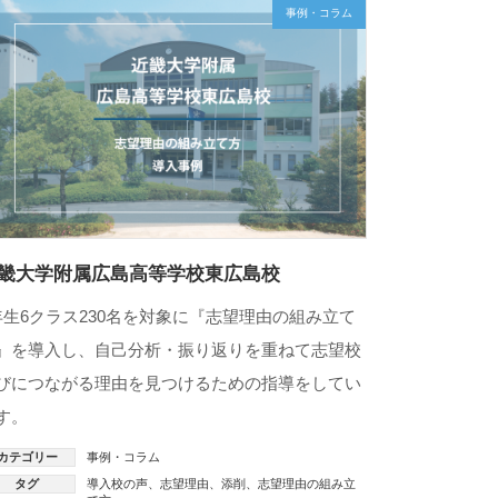
事例・コラム
畿大学附属広島高等学校東広島校
年生6クラス230名を対象に『志望理由の組み立て
』を導入し、自己分析・振り返りを重ねて志望校
びにつながる理由を見つけるための指導をしてい
す。
カテゴリー
事例・コラム
タグ
導入校の声
、
志望理由
、
添削
、
志望理由の組み立