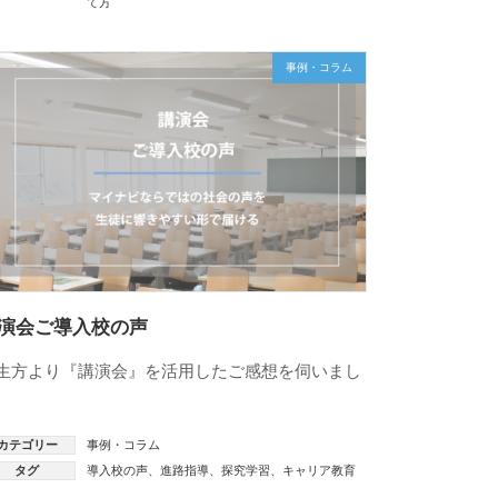
て方
事例・コラム
演会ご導入校の声
生方より『講演会』を活用したご感想を伺いまし
。
カテゴリー
事例・コラム
タグ
導入校の声
、
進路指導
、
探究学習
、
キャリア教育