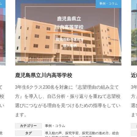
ム
事例・コラム
鹿児島県立川内高等学校
近
て
3年生6クラス230名を対象に『志望理由の組み立て
3
校
方』を導入し、自己分析・振り返りを重ねて志望校
方
い
選びにつながる理由を見つけるための指導をしてい
選
ます。
ま
カテゴリー
事例・コラム
意
タグ
導入校の声
、
探究学習
、
探究活動の進め方
、
総合