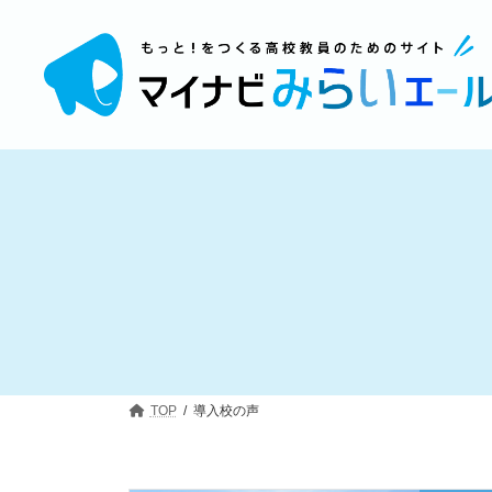
コ
ナ
ン
ビ
テ
ゲ
ン
ー
ツ
シ
へ
ョ
ス
ン
キ
に
ッ
移
プ
動
TOP
導入校の声