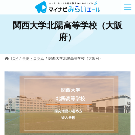
コ
ナ
ン
ビ
テ
ゲ
ン
ー
関西大学北陽高等学校（大阪
ツ
シ
へ
ョ
ス
ン
府）
キ
に
ッ
移
プ
動
TOP
事例・コラム
関西大学北陽高等学校（大阪府）