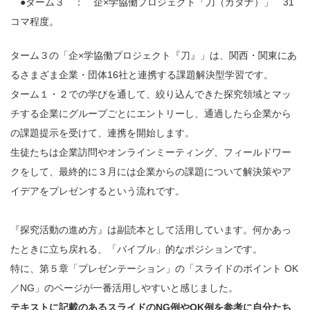
●ターム３ ： 企×学協働プロジェクト「刀（カタナ）」 31
コマ程度。
ターム３の「企×学協働プロジェクト『刀』」は、関西・関東にあ
るさまざま企業・団体16社と連携する課題解決型学習です。
ターム１・２での学びを通して、絞り込んできた探究領域とマッ
チする企業にグループごとにエントリーし、通過したら企業から
の課題提示を受けて、連携を開始します。
生徒たちは企業訪問やオンラインミーティング、フィールドワー
クをして、最終的に３月には企業からの課題について解決策やア
イデアをプレゼンするという流れです。
『探究活動の進め方』は副読本として活用しています。何かあっ
たときに立ち戻れる、「バイブル」的なポジションです。
特に、第５章「プレゼンテーション」の「スライドのポイント OK
／NG」のページが一番活用しやすいと感じました。
テキストに記載のあるスライドのNG例やOK例を参考に自分たち