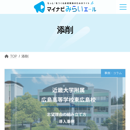
コ
ナ
ン
ビ
テ
ゲ
ン
ー
ツ
シ
添削
へ
ョ
ス
ン
キ
に
ッ
移
プ
動
TOP
添削
事例・コラム