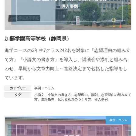
加藤学園高等学校（静岡県）
進学コースの2年生7クラス242名を対象に『志望理由の組み立
て方』『小論文の書き方』を導入し、講演会や添削と組み合
わせ、早期から文章力向上～進路決定まで包括した指導をし
ています。
カテゴリー
事例・コラム
タグ
小論文
、
小論文の書き方
、
志望理由
、
添削
、
志望理由の組み立て
方
、
進路指導
、
伝わる意見のつくり方
、
導入事例
事例・コラム