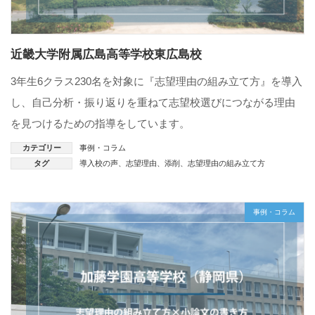
近畿大学附属広島高等学校東広島校
3年生6クラス230名を対象に『志望理由の組み立て方』を導入
し、自己分析・振り返りを重ねて志望校選びにつながる理由
を見つけるための指導をしています。
カテゴリー
事例・コラム
タグ
導入校の声
、
志望理由
、
添削
、
志望理由の組み立て方
事例・コラム