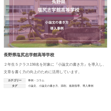
長野県塩尻志学館高等学校
２年生５クラス198名を対象に『小論文の書き方』を導入し、
文章を書く力の向上のために活用しています。
カテゴリー
事例・コラム
タグ
小論文
、
小論文の書き方
、
添削
、
進路指導
、
導入事例