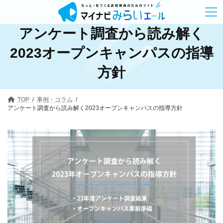
コ
ナ
ン
ビ
テ
ゲ
アンケート調査から読み解く
ン
ー
ツ
シ
へ
ョ
2023オープンキャンパスの指導
ス
ン
キ
に
方針
ッ
移
プ
動
TOP
事例・コラム
アンケート調査から読み解く2023オープンキャンパスの指導方針