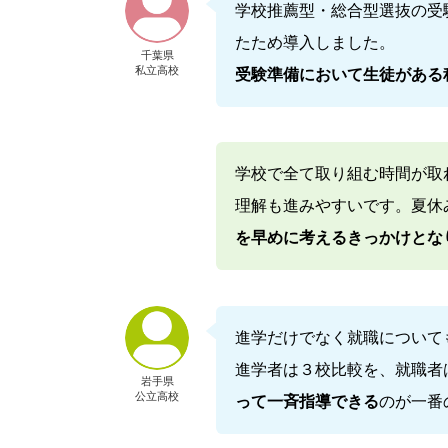
学校推薦型・総合型選抜の受
たため導入しました。
千葉県
私立高校
受験準備において生徒がある
学校で全て取り組む時間が取
理解も進みやすいです。夏休
を早めに考えるきっかけとな
進学だけでなく就職について
進学者は３校比較を、就職者
岩手県
公立高校
って一斉指導できる
のが一番