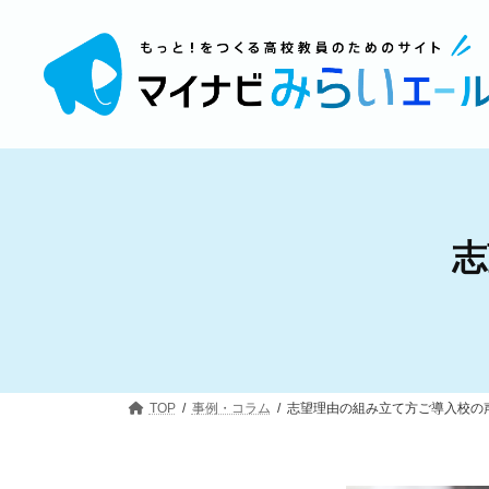
コ
ナ
ン
ビ
テ
ゲ
ン
ー
ツ
シ
へ
ョ
ス
ン
キ
に
ッ
移
プ
動
志
TOP
事例・コラム
志望理由の組み立て方ご導入校の